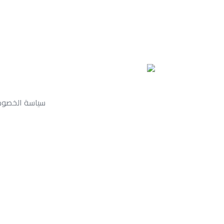
Skip to primary navigation
Skip links
Skip to content
سياسة الخصوص