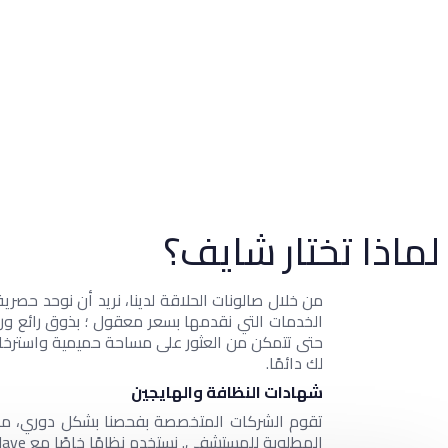
لماذا تختار شايف؟
من خلال صالونات الحلاقة لدينا، نريد أن نوحد حصري
الخدمات التي نقدمها بسعر معقول ؛ بذوق رائع ور
حتى تتمكن من العثور على مساحة حميمية واسترخاء.
لك دائمًا.
شهادات النظافة والهايجين
تقوم الشركات المتخصصة بفحصنا بشكل دوري، مما يض
المطلوبة للمستشفى. نستخدم نظامًا خاصًا مع Autoclave يضمن تنفيذ خدماتنا بأقصى قدر من النظافة والسلامة، من أجل تحقيق شروط التميز.