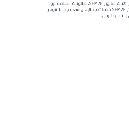
محدد، مع خدمات العناية بالجسم والوجه. مع هدف جعلها مساحة متعددة تضمن توحيد الجودة والذوق الجيد والتميز في الخدمة أينما كان هناك صالون SHAVE. صالونات الحلاقة بروح
وتصميم يستحضر صالونات الحلاقة الأنيقة في الأربعينيات، حيث تهدف إلى إعطاء العملاء «الخدمة المتكاملة»، ولهذا السبب يتضمن كل صالون SHAVE خدمات جمالية واسعة جدًا لا تتوفر
يحتاجها الرجل.